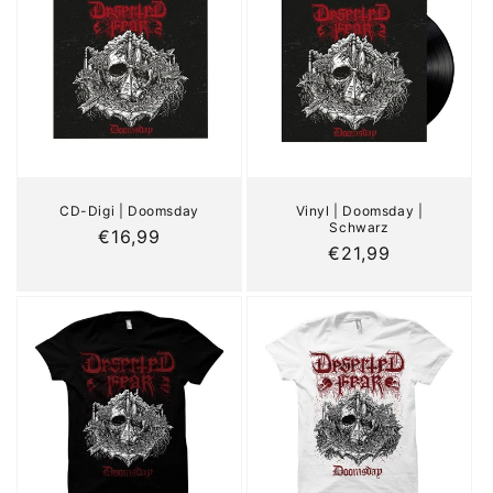
o
r
i
e
:
CD-Digi | Doomsday
Vinyl | Doomsday |
Schwarz
Normaler
€16,99
Normaler
€21,99
Preis
Preis