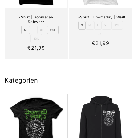
T-Shirt | Doomsday |
T-Shirt | Doomsday | Weiß
Schwarz
S
M
L
XL
2XL
S
M
L
XL
2XL
3XL
3XL
Normaler
€21,99
Normaler
€21,99
Preis
Preis
Kategorien