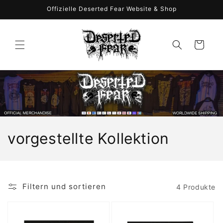
Direkt
Offizielle Deserted Fear Website & Shop
zum
Inhalt
Warenkorb
K
vorgestellte Kollektion
a
t
Filtern und sortieren
4 Produkte
e
g