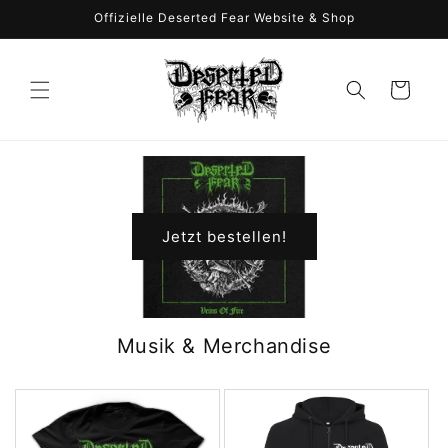
Direkt
Offizielle Deserted Fear Website & Shop
zum
Inhalt
Warenkorb
Jetzt bestellen!
Musik & Merchandise