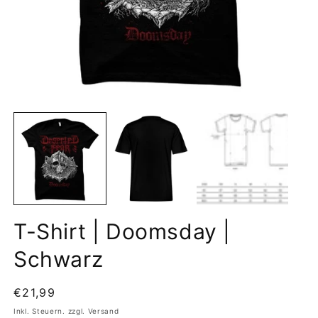
Medien
M
1
2
in
in
Modal
M
öffnen
öf
T-Shirt | Doomsday |
Schwarz
Normaler
€21,99
Preis
Inkl. Steuern. zzgl. Versand