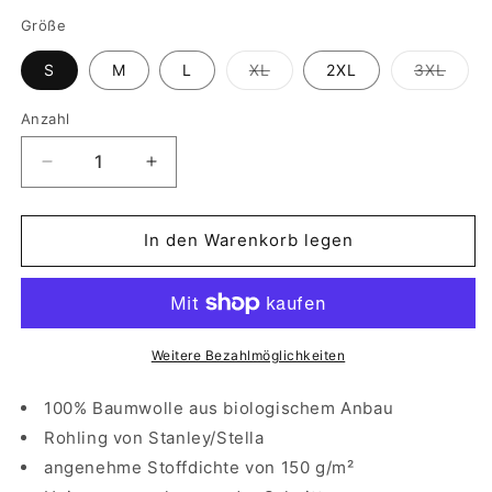
Größe
Variante
Varia
S
M
L
XL
2XL
3XL
ausverkauft
ausve
oder
oder
nicht
nicht
Anzahl
verfügbar
verfü
Verringere
Erhöhe
die
die
Menge
Menge
für
für
In den Warenkorb legen
T-
T-
Shirt
Shirt
|
|
Doomsday
Doomsday
|
|
Weitere Bezahlmöglichkeiten
Schwarz
Schwarz
100% Baumwolle aus biologischem Anbau
Rohling von Stanley/Stella
angenehme Stoffdichte von 150 g/m²