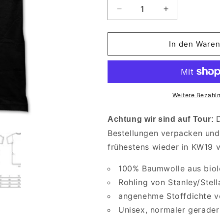
Verringere
Erhöhe
die
die
Menge
Menge
für
für
In den Waren
T-
T-
Shirt
Shirt
|
|
Reaper
Reaper
|
|
Weitere Bezahl
Schwarz
Schwarz
Achtung wir sind auf Tour:
Bestellungen verpacken und
frühestens wieder in KW19 
100% Baumwolle aus bio
Rohling von Stanley/Stell
angenehme Stoffdichte v
Unisex, normaler gerader