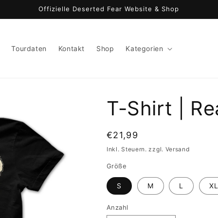
Offizielle Deserted Fear Website & Shop
Tourdaten
Kontakt
Shop
Kategorien
T-Shirt | R
Normaler
€21,99
Preis
Inkl. Steuern. zzgl. Versand
Größe
S
M
L
X
Anzahl