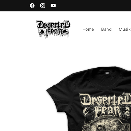
Direkt
zum
Facebook
Instagram
YouTube
Inhalt
Home
Band
Musik
Zu
Produktinformationen
springen