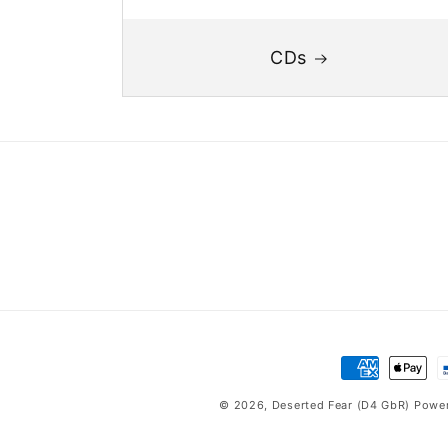
CDs
Zahlungsmet
© 2026,
Deserted Fear (D4 GbR)
Power