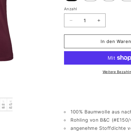
Anzahl
Verringere
Erhöhe
die
die
Menge
Menge
für
für
In den Waren
Girlie
Girlie
|
|
Masked
Masked
Queen|
Queen|
Weinrot
Weinrot
Weitere Bezahl
100% Baumwolle aus nach
Rohling von B&C (#E150
angenehme Stoffdichte v