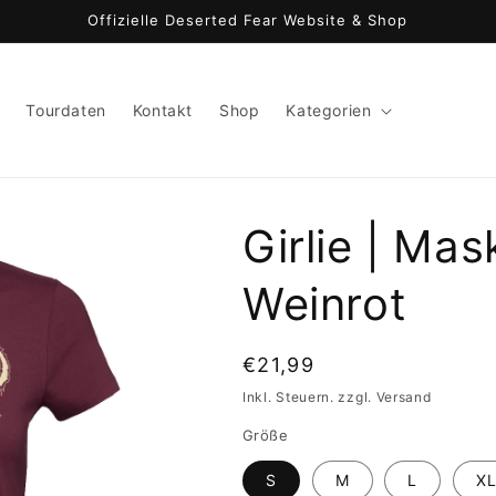
Offizielle Deserted Fear Website & Shop
Tourdaten
Kontakt
Shop
Kategorien
Girlie | Ma
Weinrot
Normaler
€21,99
Preis
Inkl. Steuern. zzgl. Versand
Größe
S
M
L
X