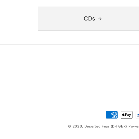
CDs
Zahlungsmet
© 2026,
Deserted Fear (D4 GbR)
Power