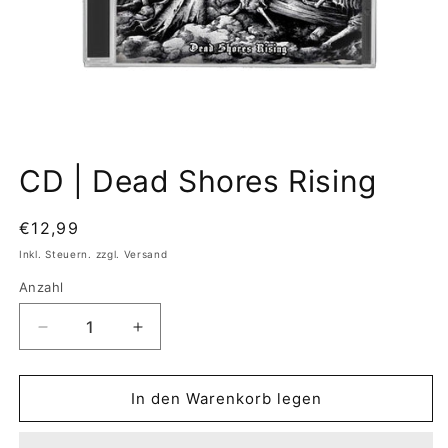
Medien
1
CD | Dead Shores Rising
in
Modal
öffnen
Normaler
€12,99
Preis
Inkl. Steuern. zzgl. Versand
Anzahl
Verringere
Erhöhe
die
die
Menge
Menge
für
für
In den Warenkorb legen
CD
CD
|
|