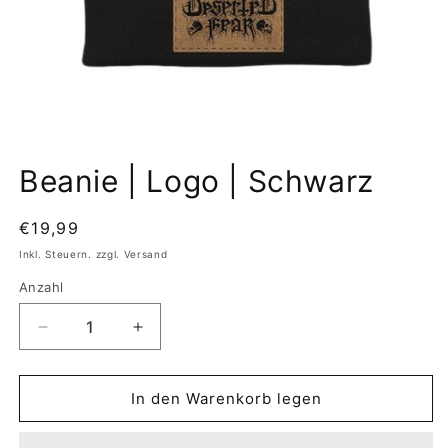
Medien
1
Beanie | Logo | Schwarz
in
Modal
öffnen
Normaler
€19,99
Preis
Inkl. Steuern. zzgl. Versand
Anzahl
Verringere
Erhöhe
die
die
Menge
Menge
für
für
In den Warenkorb legen
Beanie
Beanie
|
|